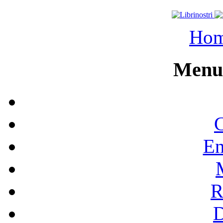
Ho
Menu 
C
En
R