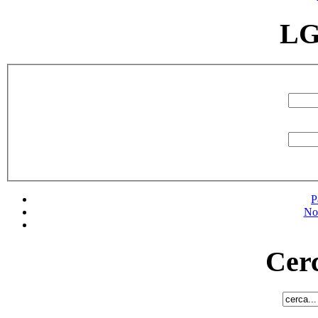
LG
P
No
Cerc