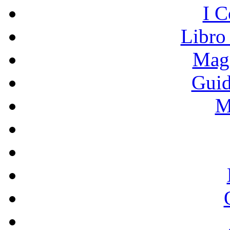
I C
Libro
Mage
Guid
M