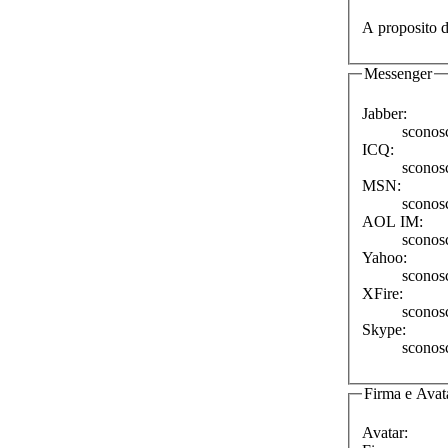
A proposito d
Messenger
Jabber:
sconos
ICQ:
sconos
MSN:
sconos
AOL IM:
sconos
Yahoo:
sconos
XFire:
sconos
Skype:
sconos
Firma e Avat
Avatar: