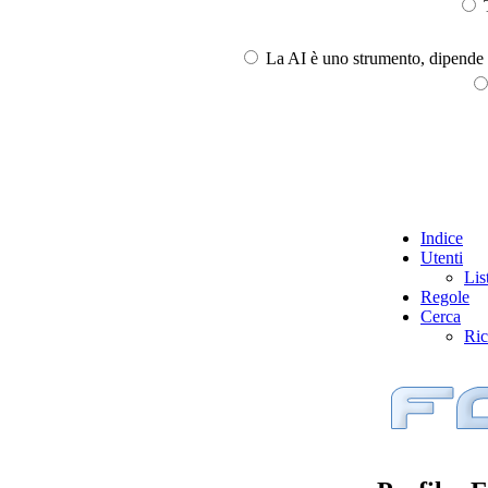
T
La AI è uno strumento, dipende l
Indice
Utenti
Lis
Regole
Cerca
Ric