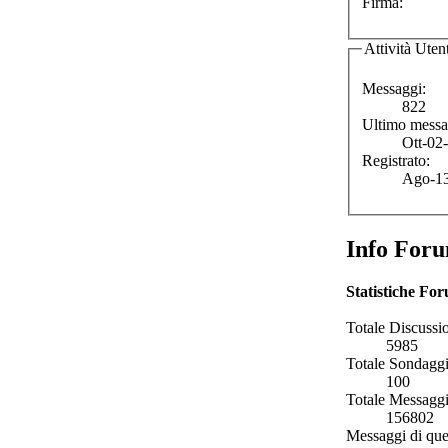
Firma:
Attività Uten
Messaggi:
822
Ultimo messa
Ott-02
Registrato:
Ago-13
Info For
Statistiche Fo
Totale Discussio
5985
Totale Sondaggi
100
Totale Messaggi
156802
Messaggi di que