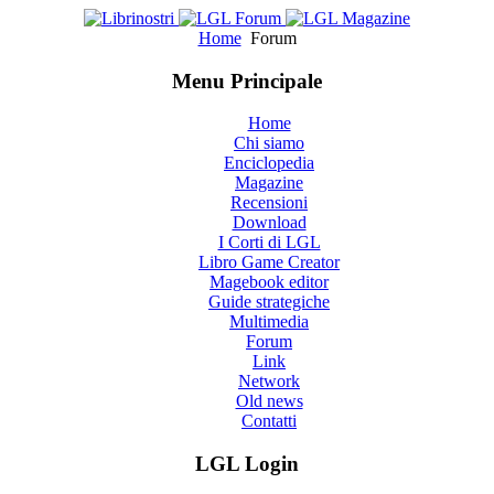
Home
Forum
Menu Principale
Home
Chi siamo
Enciclopedia
Magazine
Recensioni
Download
I Corti di LGL
Libro Game Creator
Magebook editor
Guide strategiche
Multimedia
Forum
Link
Network
Old news
Contatti
LGL Login