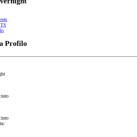
Evernight
ents
STS
lo
 Profilo
ght
ciuto
ciuto
ta: