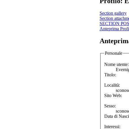
Profilo: 
Section gallery
Section attachm
SECTION PO
Anteprima Profi
Anteprima
Personale
Nome utente:
Everni
Titolo:
Località:
sconos
Sito Web:
Sesso:
sconos
Data di Nasci
Interessi: