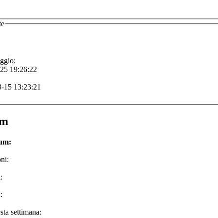
te
ggio:
-25 19:26:22
-15 13:23:21
um
rum:
ni:
:
:
sta settimana: