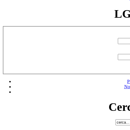
LG
P
No
Cerc