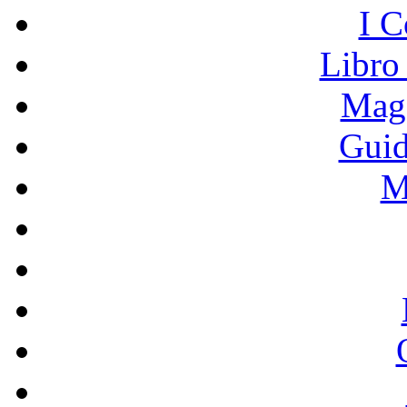
I C
Libro
Mage
Guid
M