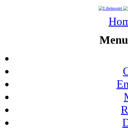
Ho
Menu 
C
En
R