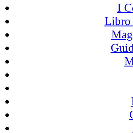
I C
Libro
Mage
Guid
M