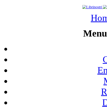
Ho
Menu 
C
En
R