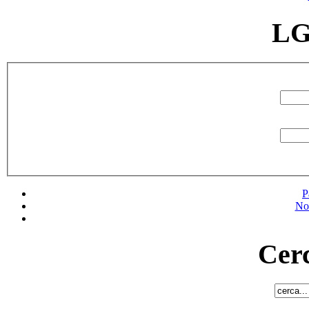
LG
P
No
Cerc