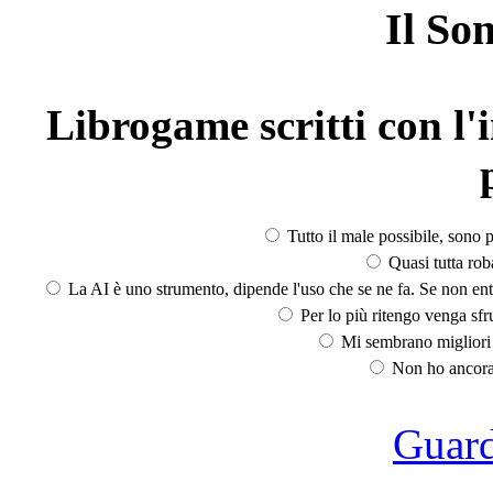
Il So
Librogame scritti con l'i
Tutto il male possibile, sono p
Quasi tutta rob
La AI è uno strumento, dipende l'uso che se ne fa. Se non ent
Per lo più ritengo venga sfru
Mi sembrano migliori d
Non ho ancora 
Guarda