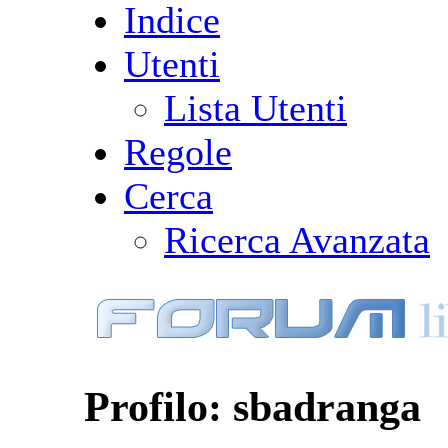
Indice
Utenti
Lista Utenti
Regole
Cerca
Ricerca Avanzata
Profilo: sbadranga