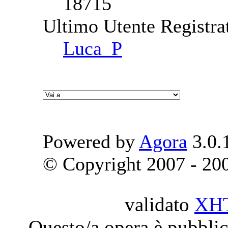
18715
Ultimo Utente Registra
Luca_P
Powered by
Agora
3.0.
© Copyright 2007 - 2009
validato
XH
Questo/a opera è pubblic