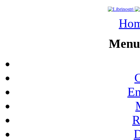
Ho
Menu 
C
En
R