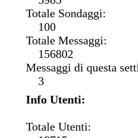
Totale Sondaggi:
100
Totale Messaggi:
156802
Messaggi di questa set
3
Info Utenti:
Totale Utenti: