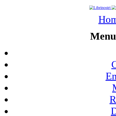
Ho
Menu 
C
En
R