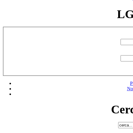
LG
P
No
Cerc