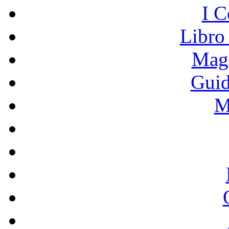
I C
Libro
Mage
Guid
M