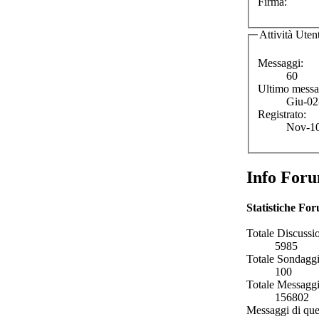
Firma:
Attività Uten
Messaggi:
60
Ultimo messa
Giu-02
Registrato:
Nov-10
Info For
Statistiche Fo
Totale Discussio
5985
Totale Sondaggi
100
Totale Messaggi
156802
Messaggi di que