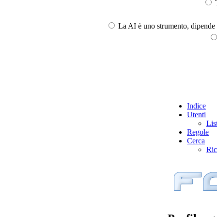
T
La AI è uno strumento, dipende l
Indice
Utenti
Lis
Regole
Cerca
Ric