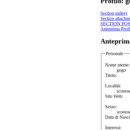
Profilo: 
Section gallery
Section attachm
SECTION PO
Anteprima Profi
Anteprima
Personale
Nome utente:
gogo
Titolo:
Località:
sconos
Sito Web:
Sesso:
sconos
Data di Nasci
Interessi: