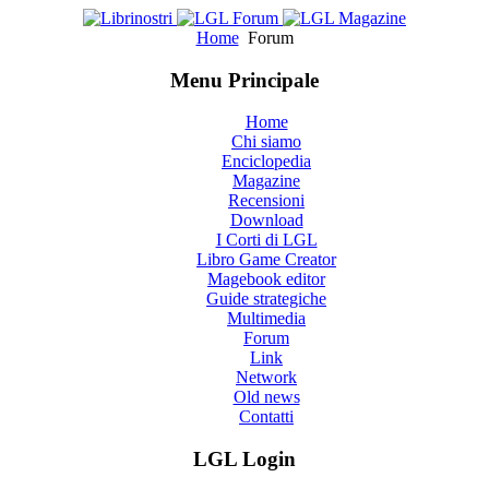
Home
Forum
Menu Principale
Home
Chi siamo
Enciclopedia
Magazine
Recensioni
Download
I Corti di LGL
Libro Game Creator
Magebook editor
Guide strategiche
Multimedia
Forum
Link
Network
Old news
Contatti
LGL Login