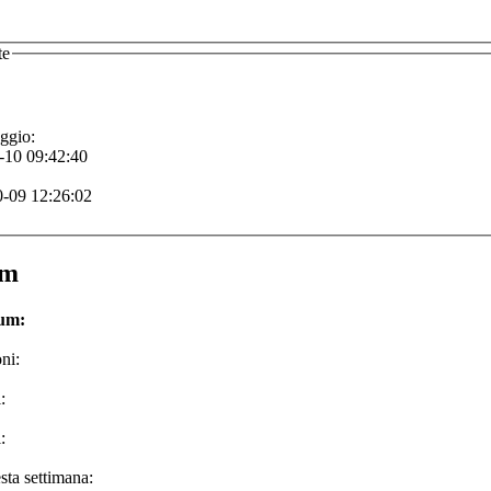
te
ggio:
-10 09:42:40
-09 12:26:02
um
rum:
ni:
:
:
sta settimana: