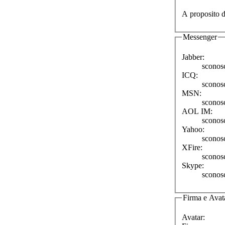
A proposito d
Messenger
Jabber:
sconos
ICQ:
sconos
MSN:
sconos
AOL IM:
sconos
Yahoo:
sconos
XFire:
sconos
Skype:
sconos
Firma e Avat
Avatar: