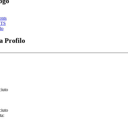
gogo
ents
STS
lo
 Profilo
ciuto
ciuto
ta: