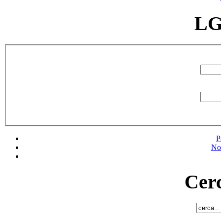
LG
P
No
Cerc