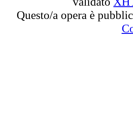
validato
XH
Questo/a opera è pubblic
C