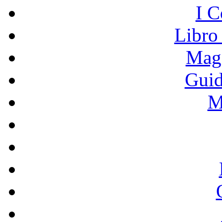
I C
Libro
Mage
Guid
M