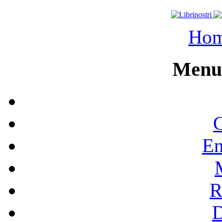
Ho
Menu 
C
En
R