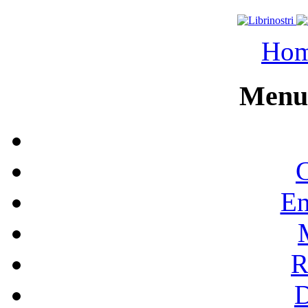
Ho
Menu 
C
En
R