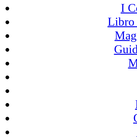
I C
Libro
Mage
Guid
M