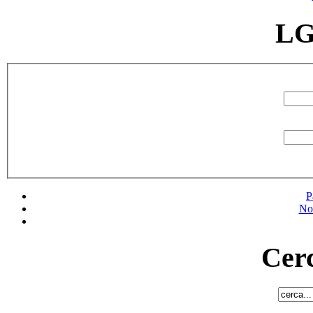
LG
P
No
Cerc