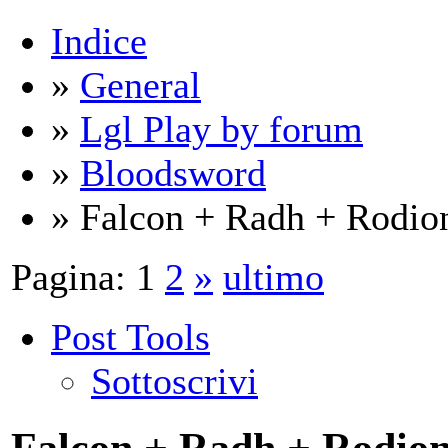
Indice
»
General
»
Lgl Play by forum
»
Bloodsword
» Falcon + Radh + Rodio
Pagina:
1
2
»
ultimo
Post Tools
Sottoscrivi
Falcon + Radh + Rodion