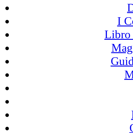
I C
Libro
Mage
Guid
M