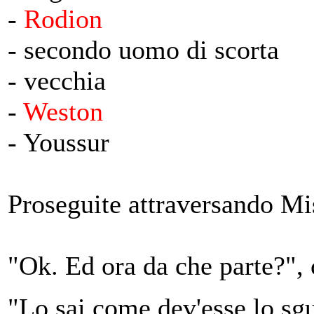
-
Rodion
- secondo uomo di scorta
- vecchia
-
Weston
- Youssur
Proseguite attraversando Mis
"Ok. Ed ora da che parte?", 
"Lo sai come dev'esse lo sgu