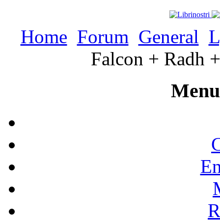
Home
Forum
General
L
Falcon + Radh +
Menu 
C
En
R