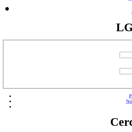
LG
P
No
Cerc