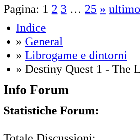
Pagina:
1
2
3
…
25
»
ultim
Indice
»
General
»
Librogame e dintorni
» Destiny Quest 1 - The 
Info Forum
Statistiche Forum:
Totale Discussioni: