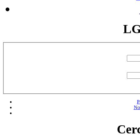
LG
P
No
Cerc