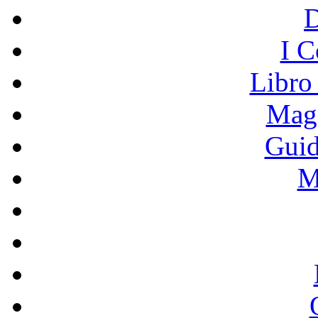
I C
Libro
Mage
Guid
M