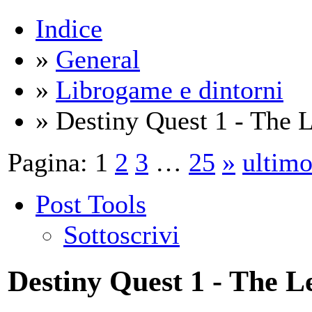
Indice
»
General
»
Librogame e dintorni
» Destiny Quest 1 - The 
Pagina:
1
2
3
…
25
»
ultim
Post Tools
Sottoscrivi
Destiny Quest 1 - The L