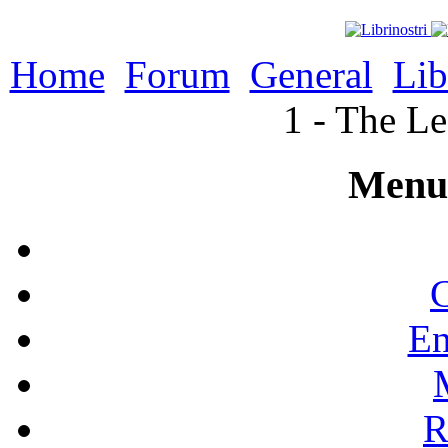
Home
Forum
General
Lib
1 - The L
Menu 
C
En
R