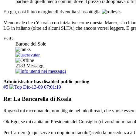
parlare di quelli meno comuni dove il prezzo raddoppiava o tripl
Eh già, così il tuo margine di rivendita si assottiglia
Meno male che c'è koala con iniziative come questa. Marco, sia chiaro 
LG in italiano (oltre ad alcuni SLTA) che ancora vorrei leggere. E gra
EGO
Barone del Sole
2183
Messaggi
Administrator has disabled public posting
#5
Dic-13-09 07:01:19
Re: La Bancarella di Koala
Ragazzi mi raccomando, non litigate nel mio thread, che vuole esse
Ok Ego, se mi capita un Presidente del Consiglio (ci vorrà un miracolo,
Per Carriere (e qui serve un doppio miracolo!) cedo la precedenza a U