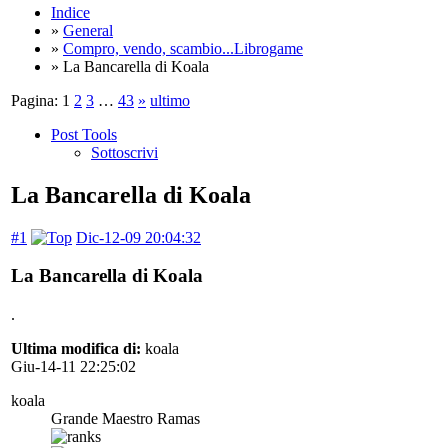
Indice
»
General
»
Compro, vendo, scambio...Librogame
» La Bancarella di Koala
Pagina:
1
2
3
…
43
»
ultimo
Post Tools
Sottoscrivi
La Bancarella di Koala
#1
Dic-12-09 20:04:32
La Bancarella di Koala
.
Ultima modifica di:
koala
Giu-14-11 22:25:02
koala
Grande Maestro Ramas