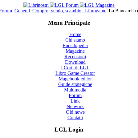
Forum
General
Compro, vendo, scambio...Librogame
La Bancarella 
Menu Principale
Home
Chi siamo
Enciclopedia
Magazine
Recensioni
Download
I Corti di LGL
Libro Game Creator
Magebook editor
Guide strategiche
Multimedia
Forum
Link
Network
Old news
Contatti
LGL Login