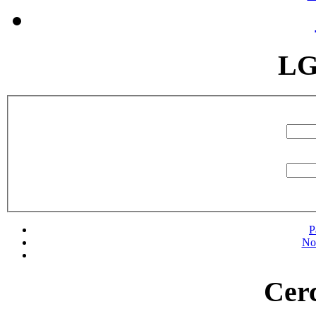
LG
P
No
Cerc