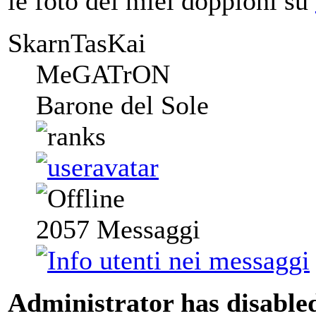
le foto dei miei doppioni su
SkarnTasKai
MeGATrON
Barone del Sole
2057
Messaggi
Administrator has disabled