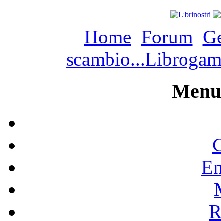
Home
Forum
Ge
scambio...Libroga
Menu 
C
En
R