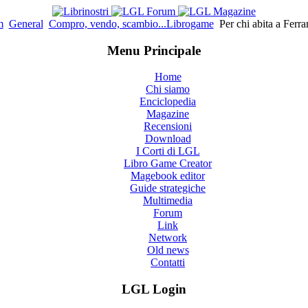
m
General
Compro, vendo, scambio...Librogame
Per chi abita a Ferrar
Menu Principale
Home
Chi siamo
Enciclopedia
Magazine
Recensioni
Download
I Corti di LGL
Libro Game Creator
Magebook editor
Guide strategiche
Multimedia
Forum
Link
Network
Old news
Contatti
LGL Login