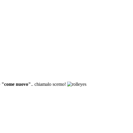
e
"come nuovo"
.. chiamalo scemo!