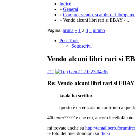
Indice
»
General
»
Compro, vendo, scambio...Librogam
» Vendo alcuni libri rari si EBAY -...
Pagina:
prima
«
1
2
3
»
ultimo
Post Tools
Sottoscrivi
Vendo alcuni libri rari si EB
#11
Gen-11-10 23:04:36
Re: Vendo alcuni libri rari si EBAY 
koala ha scritto:
questo è da edicola in confronto a quell
400 euro????? e che era, ancora incellofanato 
mi trovate anche su
http://temalibero.forumfree
le foto dei miei doppioni su
flickr