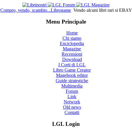
Compro, vendo, scambio...Librogame
Vendo alcuni libri rari si EBAY 
Menu Principale
Home
Chi siamo
Enciclopedia
Magazine
Recensioni
Download
I Corti di LGL
Libro Game Creator
Magebook editor
Guide strategiche
Multimedia
Forum
Link
Network
Old news
Contatti
LGL Login