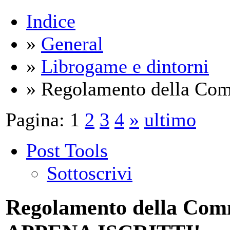
Indice
»
General
»
Librogame e dintorni
» Regolamento della Com
Pagina:
1
2
3
4
»
ultimo
Post Tools
Sottoscrivi
Regolamento della C