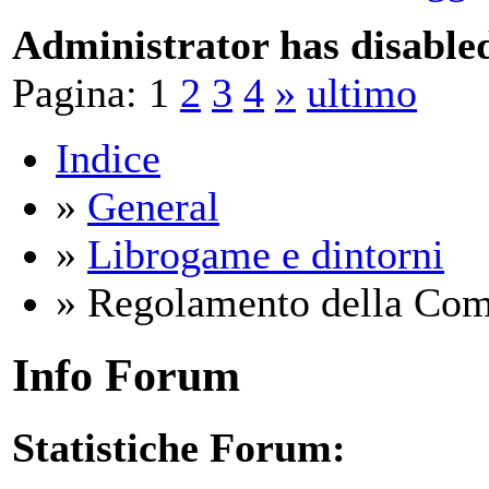
Administrator has disabled
Pagina:
1
2
3
4
»
ultimo
Indice
»
General
»
Librogame e dintorni
» Regolamento della Com
Info Forum
Statistiche Forum: