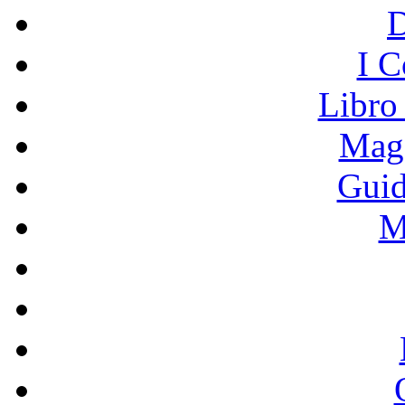
I C
Libro
Mage
Guid
M