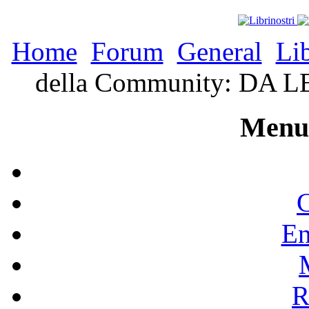
Home
Forum
General
Li
della Community: DA
Menu 
C
En
R