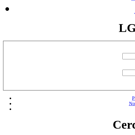
LG
P
No
Cerc