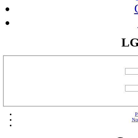
LG
P
No