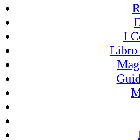
R
I C
Libro
Mage
Guid
M