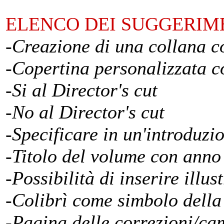
ELENCO DEI SUGGERIM
-
Creazione di una collana co
-
Copertina personalizzata c
-
Si al Director's cut
-
No al Director's cut
-
Specificare in un'introduzi
-
Titolo del volume con anno
-
Possibilità di inserire illus
-
Colibrì come simbolo della 
-
Pagina delle correzioni/ca