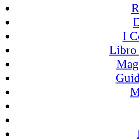
R
I C
Libro
Mage
Guid
M