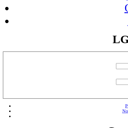
LG
P
No