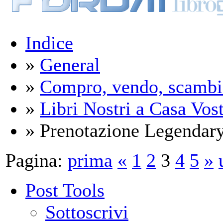
Indice
»
General
»
Compro, vendo, scambi
»
Libri Nostri a Casa Vos
» Prenotazione Legendary
Pagina:
prima
«
1
2
3
4
5
»
Post Tools
Sottoscrivi