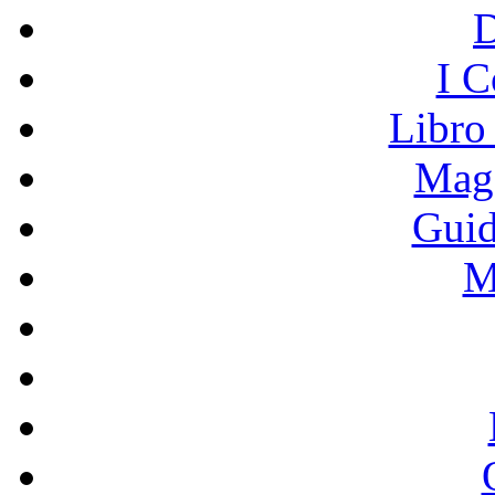
I C
Libro
Mage
Guid
M