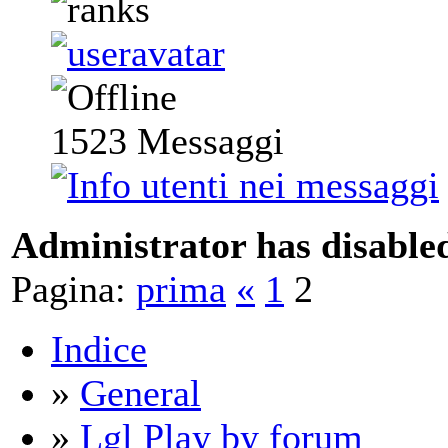
1523
Messaggi
Administrator has disabled
Pagina:
prima
«
1
2
Indice
»
General
»
Lgl Play by forum