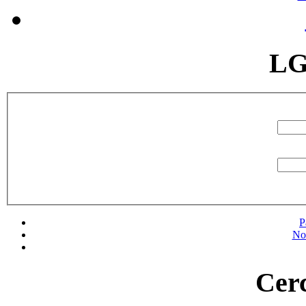
LG
P
No
Cerc