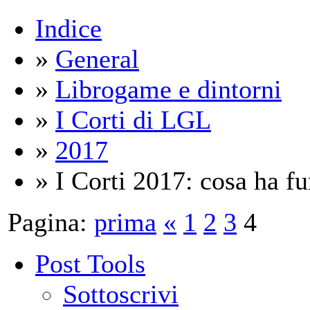
Indice
»
General
»
Librogame e dintorni
»
I Corti di LGL
»
2017
» I Corti 2017: cosa ha fu
Pagina:
prima
«
1
2
3
4
Post Tools
Sottoscrivi