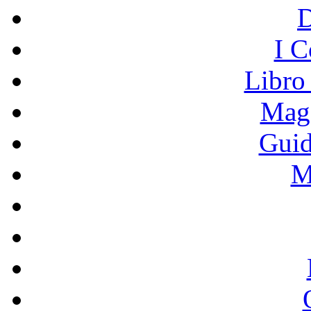
I C
Libro
Mage
Guid
M