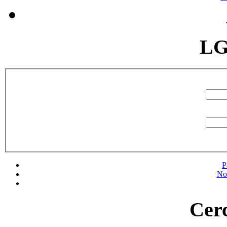
LG
P
No
Cerc