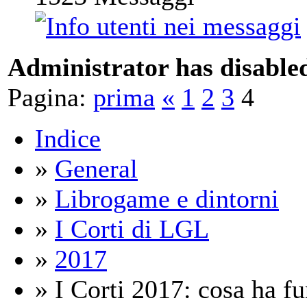
Administrator has disabled
Pagina:
prima
«
1
2
3
4
Indice
»
General
»
Librogame e dintorni
»
I Corti di LGL
»
2017
» I Corti 2017: cosa ha fu