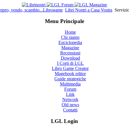
pro, vendo, scambio...Librogame
Libri Nostri a Casa Vostra
Servizio
Menu Principale
Home
Chi siamo
Enciclopedia
Magazine
Recensioni
Download
I Corti di LGL
Libro Game Creator
Magebook editor
Guide strategiche
Multimedia
Forum
Link
Network
Old news
Contatti
LGL Login