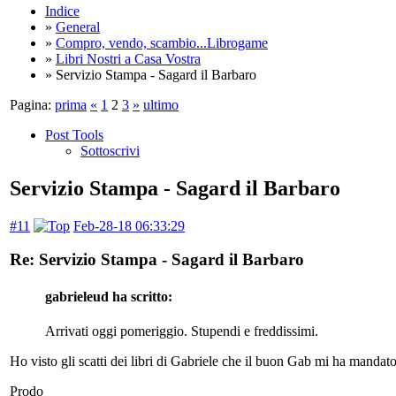
Indice
»
General
»
Compro, vendo, scambio...Librogame
»
Libri Nostri a Casa Vostra
» Servizio Stampa - Sagard il Barbaro
Pagina:
prima
«
1
2
3
»
ultimo
Post Tools
Sottoscrivi
Servizio Stampa - Sagard il Barbaro
#11
Feb-28-18 06:33:29
Re: Servizio Stampa - Sagard il Barbaro
gabrieleud ha scritto:
Arrivati oggi pomeriggio. Stupendi e freddissimi.
Ho visto gli scatti dei libri di Gabriele che il buon Gab mi ha mand
Prodo