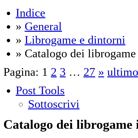
Indice
»
General
»
Librogame e dintorni
» Catalogo dei librogam
Pagina:
1
2
3
…
27
»
ultim
Post Tools
Sottoscrivi
Catalogo dei librogame