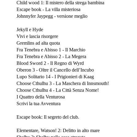
Child wood 1: Il mistero della strega bambina
Escape book - La villa misteriosa
Johnnyfer Jaypegg - versione meglio
Usciti a Modena Play 2019
Jekyll e Hyde
Vivi e lascia risorgere
Gremlins ad alta quota
Fra Tenebra e Abisso 1 - Il Marchio
Fra Tenebra e Abisso 2 - La Megera
Blood Sword 2 - Il Regno di Wyrd
Oberon 3 - Oltre il Cancello dell’Incubo
Lupo Solitario 14 - I Prigionieri di Kaag
Choose Cthulhu 3 - La Maschera di Innsmouth!
Choose Cthulhu 4 - La Città Senza Nome!
I Quattro della Venturosa
Scrivi la tua Avventura
Febbraio 2019
Escape book: Il segreto del club.
Gennaio 2019
Elementare, Watson! 2: Delitto in alto mare