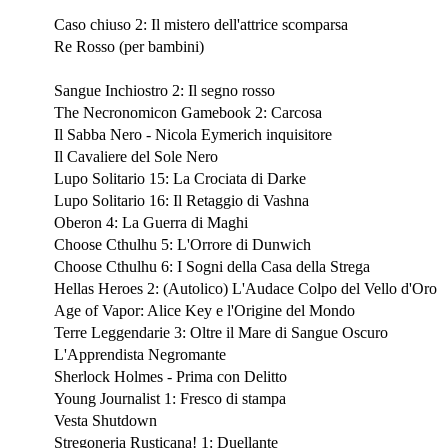
Novembre 2019
Caso chiuso 2: Il mistero dell'attrice scomparsa
Re Rosso (per bambini)
Usciti a Lucca Comics & Games 2019
Sangue Inchiostro 2: Il segno rosso
The Necronomicon Gamebook 2: Carcosa
Il Sabba Nero - Nicola Eymerich inquisitore
Il Cavaliere del Sole Nero
Lupo Solitario 15: La Crociata di Darke
Lupo Solitario 16: Il Retaggio di Vashna
Oberon 4: La Guerra di Maghi
Choose Cthulhu 5: L'Orrore di Dunwich
Choose Cthulhu 6: I Sogni della Casa della Strega
Hellas Heroes 2: (Autolico) L'Audace Colpo del Vello d'Oro
Age of Vapor: Alice Key e l'Origine del Mondo
Terre Leggendarie 3: Oltre il Mare di Sangue Oscuro
L'Apprendista Negromante
Sherlock Holmes - Prima con Delitto
Young Journalist 1: Fresco di stampa
Vesta Shutdown
Stregoneria Rusticana! 1: Duellante