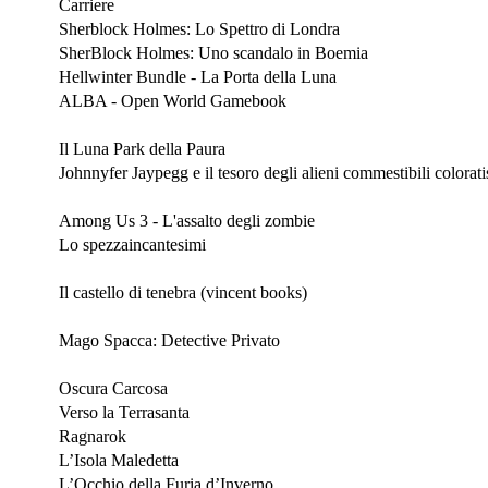
Carriere
Sherblock Holmes: Lo Spettro di Londra
SherBlock Holmes: Uno scandalo in Boemia
Hellwinter Bundle - La Porta della Luna
ALBA - Open World Gamebook
Aprile 2024
Il Luna Park della Paura
Johnnyfer Jaypegg e il tesoro degli alieni commestibili colorati
Marzo 2024
Among Us 3 - L'assalto degli zombie
Lo spezzaincantesimi
Dicembre 2023
Il castello di tenebra (vincent books)
Novembre 2023
Mago Spacca: Detective Privato
Lucca Comics & Games 2023
Oscura Carcosa
Verso la Terrasanta
Ragnarok
L’Isola Maledetta
L’Occhio della Furia d’Inverno