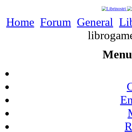
Home
Forum
General
Li
librogam
Menu 
C
En
R