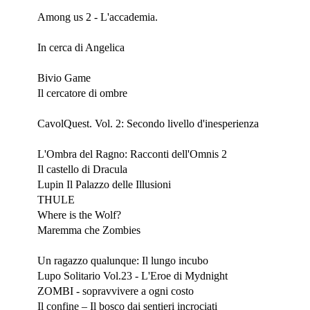
Aprile 2023
Among us 2 - L'accademia.
Marzo 2023
In cerca di Angelica
Febbraio 2023
Bivio Game
Il cercatore di ombre
Gennaio 2023
CavolQuest. Vol. 2: Secondo livello d'inesperienza
Dicembre 2022
L'Ombra del Ragno: Racconti dell'Omnis 2
Il castello di Dracula
Lupin Il Palazzo delle Illusioni
THULE
Where is the Wolf?
Maremma che Zombies
Novembre 2022
Un ragazzo qualunque: Il lungo incubo
Lupo Solitario Vol.23 - L'Eroe di Mydnight
ZOMBI - sopravvivere a ogni costo
Il confine – Il bosco dai sentieri incrociati