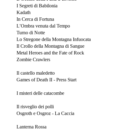
I Segreti di Babilonia
Kadath
In Cerca di Fortuna
L’Ombra venuta dal Tempo
Turno di Notte
Lo Stregone della Montagna Infuocata
Il Crollo della Montagna di Sangue
Metal Heroes and the Fate of Rock
Zombie Crawlers
Ottobre 2023
Il castello maledetto
Games of Death II - Press Start
Agosto 2023
I misteri delle catacombe
Luglio 2023
Il risveglio dei polli
Osgroth e Osgroz - La Caccia
Giugno 2023
Lanterna Rossa
Modena Play Maggio 2023