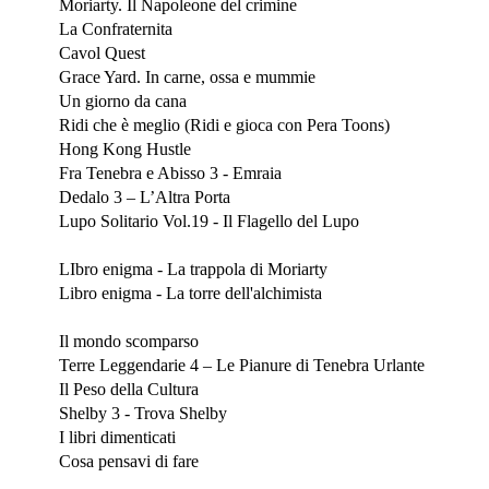
Moriarty. Il Napoleone del crimine
La Confraternita
Cavol Quest
Grace Yard. In carne, ossa e mummie
Un giorno da cana
Ridi che è meglio (Ridi e gioca con Pera Toons)
Hong Kong Hustle
Fra Tenebra e Abisso 3 - Emraia
Dedalo 3 – L’Altra Porta
Lupo Solitario Vol.19 - Il Flagello del Lupo
Ottobre 2020
LIbro enigma - La trappola di Moriarty
Libro enigma - La torre dell'alchimista
Settembre 2020
Il mondo scomparso
Terre Leggendarie 4 – Le Pianure di Tenebra Urlante
Il Peso della Cultura
Shelby 3 - Trova Shelby
I libri dimenticati
Cosa pensavi di fare
Agosto 2020