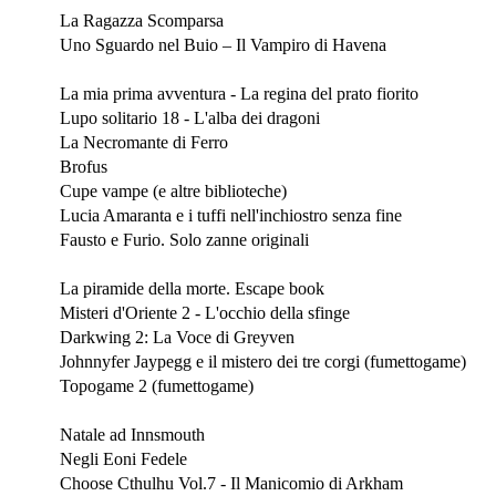
La Ragazza Scomparsa
Uno Sguardo nel Buio – Il Vampiro di Havena
Luglio 2020
La mia prima avventura - La regina del prato fiorito
Lupo solitario 18 - L'alba dei dragoni
La Necromante di Ferro
Brofus
Cupe vampe (e altre biblioteche)
Lucia Amaranta e i tuffi nell'inchiostro senza fine
Fausto e Furio. Solo zanne originali
Giugno 2020
La piramide della morte. Escape book
Misteri d'Oriente 2 - L'occhio della sfinge
Darkwing 2: La Voce di Greyven
Johnnyfer Jaypegg e il mistero dei tre corgi (fumettogame)
Topogame 2 (fumettogame)
Maggio 2020
Natale ad Innsmouth
Negli Eoni Fedele
Choose Cthulhu Vol.7 - Il Manicomio di Arkham