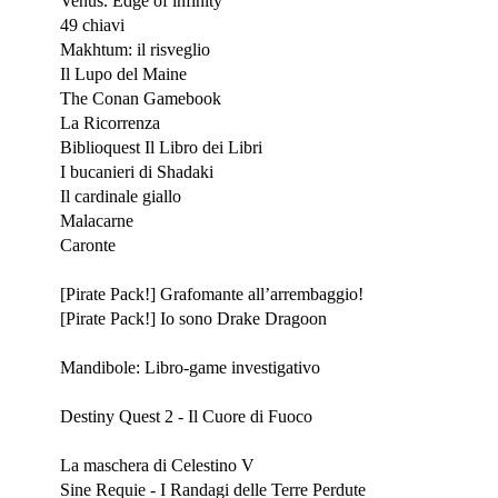
Venus. Edge of infinity
49 chiavi
Makhtum: il risveglio
Il Lupo del Maine
The Conan Gamebook
La Ricorrenza
Biblioquest Il Libro dei Libri
I bucanieri di Shadaki
Il cardinale giallo
Malacarne
Caronte
Aprile 2022
[Pirate Pack!] Grafomante all’arrembaggio!
[Pirate Pack!] Io sono Drake Dragoon
Marzo 2022
Mandibole: Libro-game investigativo
Febbraio 2022
Destiny Quest 2 - Il Cuore di Fuoco
Gennaio 2022
La maschera di Celestino V
Sine Requie - I Randagi delle Terre Perdute