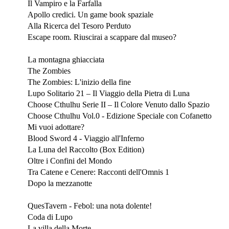
Il Vampiro e la Farfalla
Apollo credici. Un game book spaziale
Alla Ricerca del Tesoro Perduto
Escape room. Riuscirai a scappare dal museo?
Settembre 2021
La montagna ghiacciata
The Zombies
The Zombies: L'inizio della fine
Lupo Solitario 21 – Il Viaggio della Pietra di Luna
Choose Cthulhu Serie II – Il Colore Venuto dallo Spazio
Choose Cthulhu Vol.0 - Edizione Speciale con Cofanetto
Mi vuoi adottare?
Blood Sword 4 - Viaggio all'Inferno
La Luna del Raccolto (Box Edition)
Oltre i Confini del Mondo
Tra Catene e Cenere: Racconti dell'Omnis 1
Dopo la mezzanotte
Luglio 2021
QuesTavern - Febol: una nota dolente!
Coda di Lupo
La villa della Morte