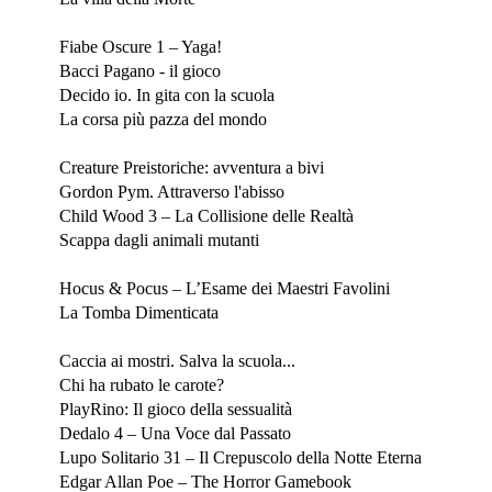
Giugno 2021
Fiabe Oscure 1 – Yaga!
Bacci Pagano - il gioco
Decido io. In gita con la scuola
La corsa più pazza del mondo
Maggio 2021
Creature Preistoriche: avventura a bivi
Gordon Pym. Attraverso l'abisso
Child Wood 3 – La Collisione delle Realtà
Scappa dagli animali mutanti
Aprile 2021
Hocus & Pocus – L’Esame dei Maestri Favolini
La Tomba Dimenticata
Marzo 2021
Caccia ai mostri. Salva la scuola...
Chi ha rubato le carote?
PlayRino: Il gioco della sessualità
Dedalo 4 – Una Voce dal Passato
Lupo Solitario 31 – Il Crepuscolo della Notte Eterna
Edgar Allan Poe – The Horror Gamebook