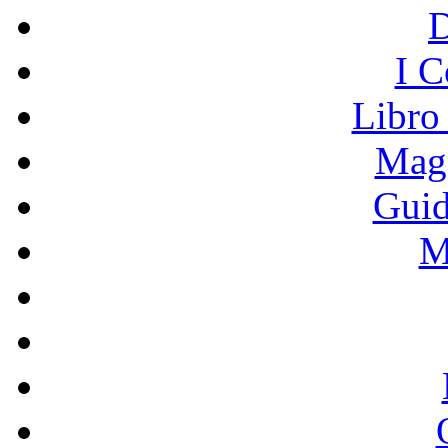
I C
Libro
Mage
Guid
M