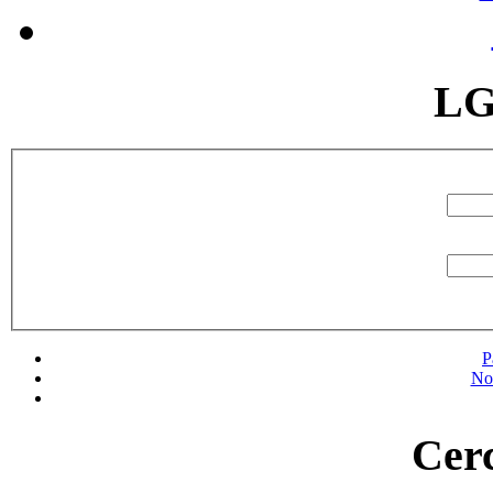
LG
P
No
Cerc