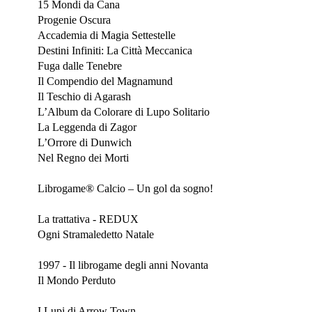
15 Mondi da Cana
Progenie Oscura
Accademia di Magia Settestelle
Destini Infiniti: La Città Meccanica
Fuga dalle Tenebre
Il Compendio del Magnamund
Il Teschio di Agarash
L’Album da Colorare di Lupo Solitario
La Leggenda di Zagor
L’Orrore di Dunwich
Nel Regno dei Morti
Febbraio 2025
Librogame® Calcio – Un gol da sogno!
Dicembre 2024
La trattativa - REDUX
Ogni Stramaledetto Natale
Novembre 2024
1997 - Il librogame degli anni Novanta
Il Mondo Perduto
Lucca Comics & Games 2024
I Lupi di Arrow Town