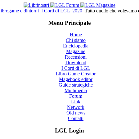
ibrogame e dintorni
I Corti di LGL
2020
Tutto quello che volevamo di
Menu Principale
Home
Chi siamo
Enciclopedia
Magazine
Recensioni
Download
I Corti di LGL
Libro Game Creator
Magebook editor
Guide strategiche
Multimedia
Forum
Link
Network
Old news
Contatti
LGL Login