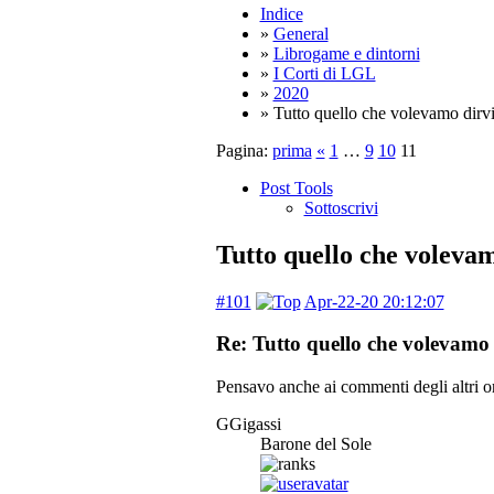
Indice
»
General
»
Librogame e dintorni
»
I Corti di LGL
»
2020
» Tutto quello che volevamo dirvi 
Pagina:
prima
«
1
…
9
10
11
Post Tools
Sottoscrivi
Tutto quello che volevam
#101
Apr-22-20 20:12:07
Re: Tutto quello che volevamo d
Pensavo anche ai commenti degli altri or
GGigassi
Barone del Sole