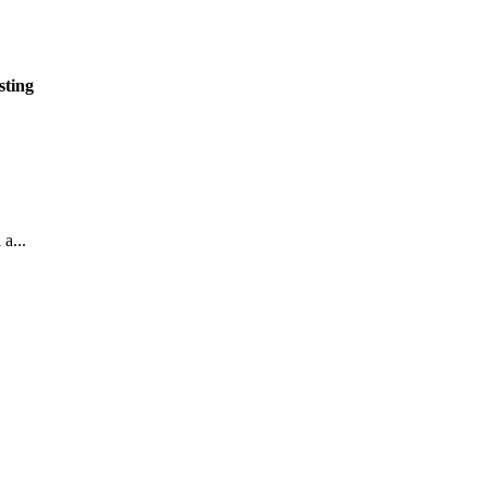
sting
a...