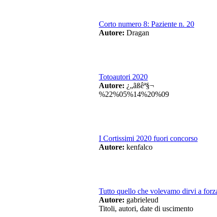
Corto numero 8: Paziente n. 20
Autore:
Dragan
Totoautori 2020
Autore:
¿„ãßêª§¬
%22%05%14%20%09
I Cortissimi 2020 fuori concorso
Autore:
kenfalco
Tutto quello che volevamo dirvi a forza
Autore:
gabrieleud
Titoli, autori, date di uscimento