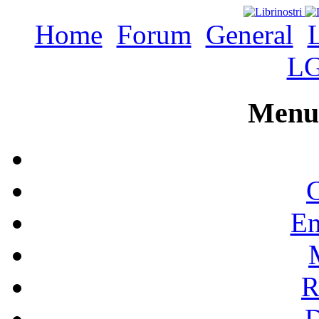
Home
Forum
General
L
Menu 
C
En
R