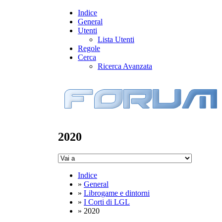
Indice
General
Utenti
Lista Utenti
Regole
Cerca
Ricerca Avanzata
2020
Indice
»
General
»
Librogame e dintorni
»
I Corti di LGL
» 2020