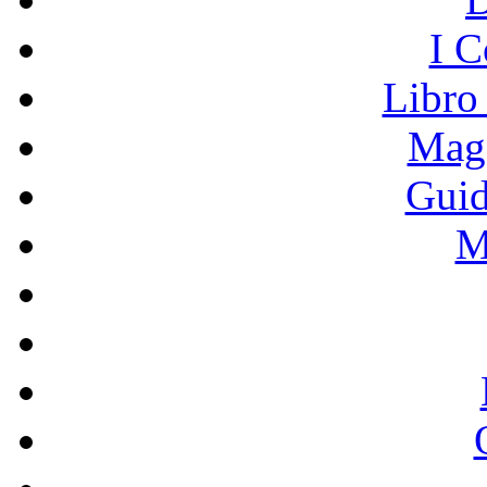
I C
Libro
Mage
Guid
M