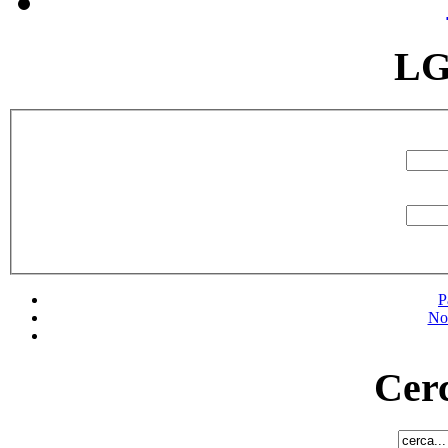
LG
P
No
Cerc