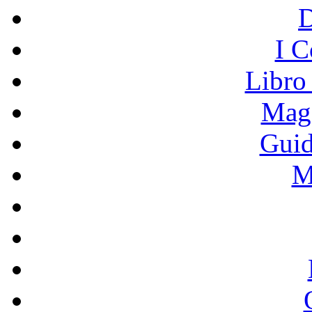
I C
Libro
Mage
Guid
M