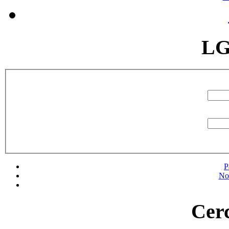
LG
P
No
Cerc