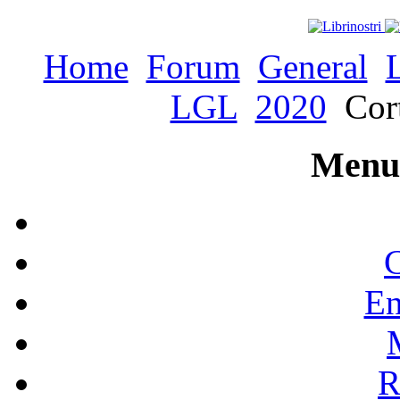
Home
Forum
General
LGL
2020
Cort
Menu 
C
En
R