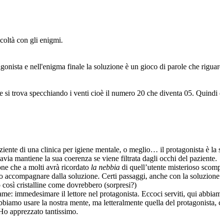
coltà con gli enigmi.
tagonista e nell'enigma finale la soluzione è un gioco di parole che rigua
one si trova specchiando i venti cioè il numero 20 che diventa 05. Quind
aziente di una clinica per igiene mentale, o meglio… il protagonista è la 
ttavia mantiene la sua coerenza se viene filtrata dagli occhi del paziente.
one che a molti avrà ricordato
la nebbia
di quell’utente misterioso scomp
atto accompagnare dalla soluzione. Certi passaggi, anche con la soluzione
 così cristalline come dovrebbero (sorpresi?)
: immedesimare il lettore nel protagonista. Eccoci serviti, qui abbiamo 
bbiamo usare la nostra mente, ma letteralmente quella del protagonista, c
. Ho apprezzato tantissimo.