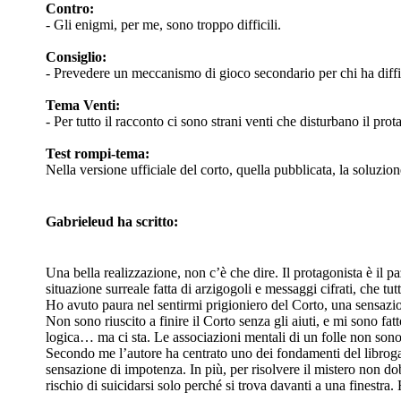
Contro:
- Gli enigmi, per me, sono troppo difficili.
Consiglio:
- Prevedere un meccanismo di gioco secondario per chi ha diffi
Tema Venti:
- Per tutto il racconto ci sono strani venti che disturbano il pro
Test rompi-tema:
Nella versione ufficiale del corto, quella pubblicata, la soluzi
Gabrieleud ha scritto:
Una bella realizzazione, non c’è che dire. Il protagonista è il p
situazione surreale fatta di arzigogoli e messaggi cifrati, che tu
Ho avuto paura nel sentirmi prigioniero del Corto, una sensazi
Non sono riuscito a finire il Corto senza gli aiuti, e mi sono f
logica… ma ci sta. Le associazioni mentali di un folle non sono
Secondo me l’autore ha centrato uno dei fondamenti del librogame
sensazione di impotenza. In più, per risolvere il mistero non do
rischio di suicidarsi solo perché si trova davanti a una finestra