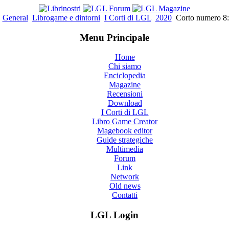
General
Librogame e dintorni
I Corti di LGL
2020
Corto numero 8: 
Menu Principale
Home
Chi siamo
Enciclopedia
Magazine
Recensioni
Download
I Corti di LGL
Libro Game Creator
Magebook editor
Guide strategiche
Multimedia
Forum
Link
Network
Old news
Contatti
LGL Login