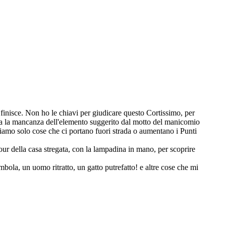
o finisce. Non ho le chiavi per giudicare questo Cortissimo, per
ta la mancanza dell'elemento suggerito dal motto del manicomio
iamo solo cose che ci portano fuori strada o aumentano i Punti
 tour della casa stregata, con la lampadina in mano, per scoprire
ola, un uomo ritratto, un gatto putrefatto! e altre cose che mi