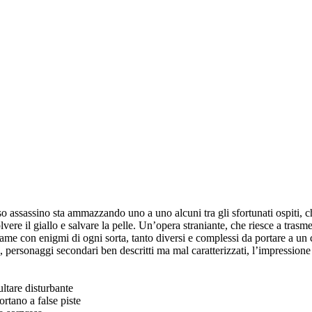
assassino sta ammazzando uno a uno alcuni tra gli sfortunati ospiti, ch
vere il giallo e salvare la pelle. Un’opera straniante, che riesce a tras
ame con enigmi di ogni sorta, tanto diversi e complessi da portare a un c
personaggi secondari ben descritti ma mal caratterizzati, l’impressione f
ltare disturbante
ortano a false piste