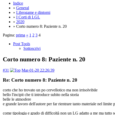
Indice
»
General
»
Librogame e dintorni
»
I Corti di LGL
»
2020
» Corto numero 8: Paziente n. 20
Pagina:
prima
«
1
2
3
4
Post Tools
Sottoscrivi
Corto numero 8: Paziente n. 20
#31
Mar-01-20 22:26:39
Re: Corto numero 8: Paziente n. 20
corto che ho trovato un po cervellotico ma non irrisolvibile
bello l'incipit che ti introduce subito nella storia
belle le atmosfere
e grande lavoro dell'autore per far rientrare tanto materiale nel limite p
come tipologia e grado di difficoltà non un LG adatto a me ma tutto