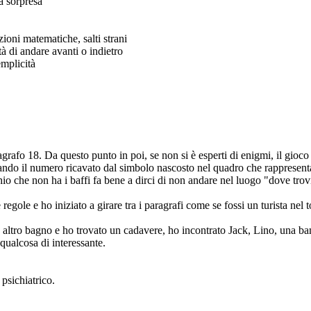
a sorpresa
zioni matematiche, salti strani
à di andare avanti o indietro
emplicità
agrafo 18. Da questo punto in poi, se non si è esperti di enigmi, il gioc
mando il numero ricavato dal simbolo nascosto nel quadro che rappresen
o che non ha i baffi fa bene a dirci di non andare nel luogo "dove trov
 regole e ho iniziato a girare tra i paragrafi come se fossi un turista nel
altro bagno e ho trovato un cadavere, ho incontrato Jack, Lino, una bamb
qualcosa di interessante.
psichiatrico.