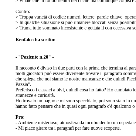
> Finale che in fondo rientra nei cliché ma comunque colpisce 
Contro:
> Troppa varietà di codici: numeri, lettere, parole chiave, opera
> In qualche situazione si può rimanere bloccati senza possibilit
> Trama tutto sommato incosistente e gettata lì con eccessiva s
Kenfalco ha scritto:
- "Paziente n.20" -
Il racconto è diviso in due parti con la prima che termina al par
molti giocatori può essere divertente trovare il paragrafo som
che spiega che noi siamo le nostre mancanze e che quindi Picchi
Pazzia".
Preferisco i classici a bivi, quindi cosa ho fatto? Ho cambiato le
stranezze e curiosità.
Ho trovato un bagno e mi sono specchiato, poi sono stato in un 
hanno fatto pensare che in quasi ogni paragrafo c'è qualcuno o 
Pro:
- Ambiente misterioso, atmosfera da incubo dentro un ospedale 
- Mi piace girare tra i paragrafi per fare nuove scoperte.