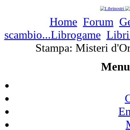
Home
Forum
Ge
scambio...Librogame
Libri
Stampa: Misteri d'O
Menu 
C
En