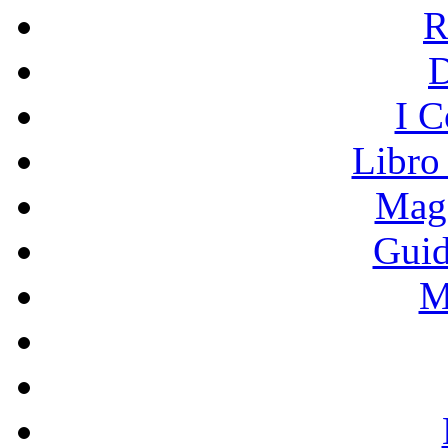
R
I C
Libro
Mage
Guid
M