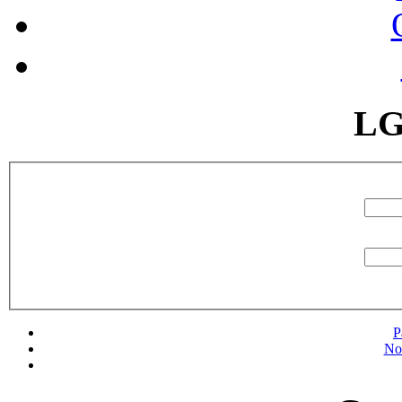
LG
P
No