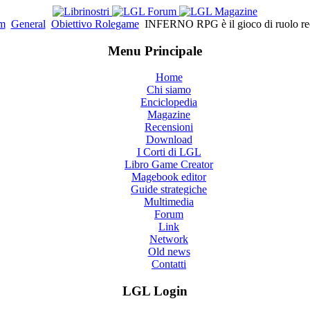
m
General
Obiettivo Rolegame
INFERNO RPG è il gioco di ruolo rec
Menu Principale
Home
Chi siamo
Enciclopedia
Magazine
Recensioni
Download
I Corti di LGL
Libro Game Creator
Magebook editor
Guide strategiche
Multimedia
Forum
Link
Network
Old news
Contatti
LGL Login