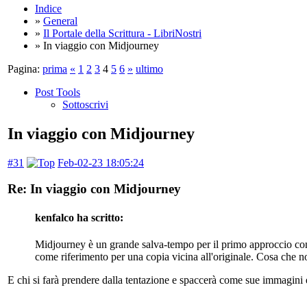
Indice
»
General
»
Il Portale della Scrittura - LibriNostri
» In viaggio con Midjourney
Pagina:
prima
«
1
2
3
4
5
6
»
ultimo
Post Tools
Sottoscrivi
In viaggio con Midjourney
#31
Feb-02-23 18:05:24
Re: In viaggio con Midjourney
kenfalco ha scritto:
Midjourney è un grande salva-tempo per il primo approccio con l
come riferimento per una copia vicina all'originale. Cosa che no
E chi si farà prendere dalla tentazione e spaccerà come sue immagini 