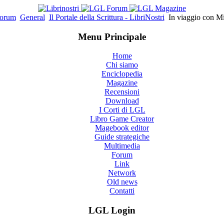
orum
General
Il Portale della Scrittura - LibriNostri
In viaggio con M
Menu Principale
Home
Chi siamo
Enciclopedia
Magazine
Recensioni
Download
I Corti di LGL
Libro Game Creator
Magebook editor
Guide strategiche
Multimedia
Forum
Link
Network
Old news
Contatti
LGL Login