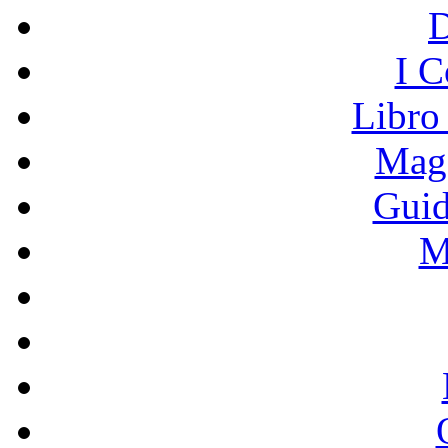
I C
Libro
Mage
Guid
M