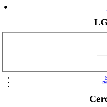
LG
P
No
Cerc