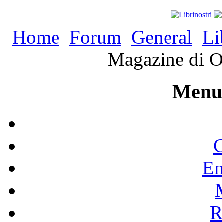
Home
Forum
General
Li
Magazine di O
Menu 
C
En
R