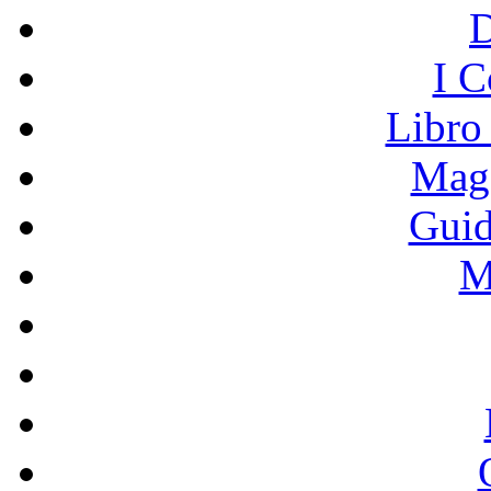
I C
Libro
Mage
Guid
M