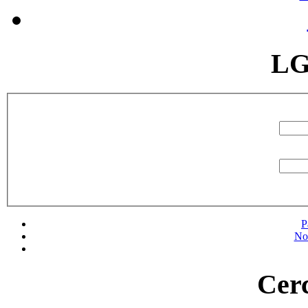
LG
P
No
Cerc