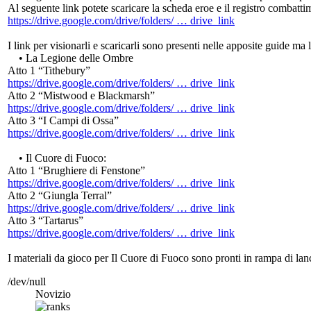
Al seguente link potete scaricare la scheda eroe e il registro combatt
https://drive.google.com/drive/folders/ … drive_link
I link per visionarli e scaricarli sono presenti nelle apposite guide ma
• La Legione delle Ombre
Atto 1 “Tithebury”
https://drive.google.com/drive/folders/ … drive_link
Atto 2 “Mistwood e Blackmarsh”
https://drive.google.com/drive/folders/ … drive_link
Atto 3 “I Campi di Ossa”
https://drive.google.com/drive/folders/ … drive_link
• Il Cuore di Fuoco:
Atto 1 “Brughiere di Fenstone”
https://drive.google.com/drive/folders/ … drive_link
Atto 2 “Giungla Terral”
https://drive.google.com/drive/folders/ … drive_link
Atto 3 “Tartarus”
https://drive.google.com/drive/folders/ … drive_link
I materiali da gioco per Il Cuore di Fuoco sono pronti in rampa di lan
/dev/null
Novizio