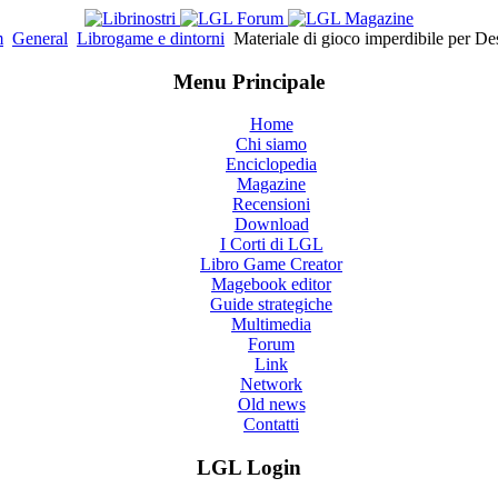
m
General
Librogame e dintorni
Materiale di gioco imperdibile per De
Menu Principale
Home
Chi siamo
Enciclopedia
Magazine
Recensioni
Download
I Corti di LGL
Libro Game Creator
Magebook editor
Guide strategiche
Multimedia
Forum
Link
Network
Old news
Contatti
LGL Login