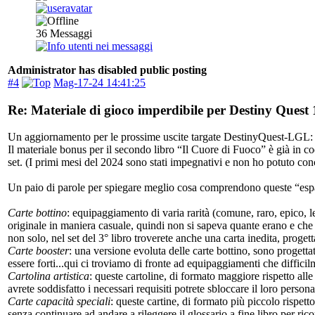
36
Messaggi
Administrator has disabled public posting
#4
Mag-17-24 14:41:25
Re: Materiale di gioco imperdibile per Destiny Quest 
Un aggiornamento per le prossime uscite targate DestinyQuest-LGL:
Il materiale bonus per il secondo libro “Il Cuore di Fuoco” è già in c
set. (I primi mesi del 2024 sono stati impegnativi e non ho potuto con
Un paio di parole per spiegare meglio cosa comprendono queste “esp
Carte bottino
: equipaggiamento di varia rarità (comune, raro, epico, le
originale in maniera casuale, quindi non si sapeva quante erano e che ca
non solo, nel set del 3° libro troverete anche una carta inedita, proget
Carte booster
: una versione evoluta delle carte bottino, sono progettat
essere forti...qui ci troviamo di fronte ad equipaggiamenti che diffi
Cartolina artistic
a
: queste cartoline, di formato maggiore rispetto alle
avrete soddisfatto i necessari requisiti potrete sbloccare il loro perso
Carte capacità speciali
: queste cartine, di formato più piccolo rispett
senza continuare ad andare a rileggere il glossario a fine libro per ricord