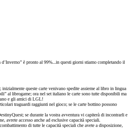
ia d’Inverno” è pronto al 99%...in questi giorni stiamo completando il
o; inizialmente queste carte venivano spedite assieme al libro in lingua
i” al librogame; ora nel set italiano le carte sono tutte disponibili ma
liano e gli amici di LGL!
rticolari traguardi raggiunti nel gioco; se le carte bottino possono
DestinyQuest; se durante la vostra avventura vi capiterà di incontrarli e
mune, avrete accesso anche ad esclusive capacità speciali.
l combattimento di tutte le capacità speciali che avete a disposizione,