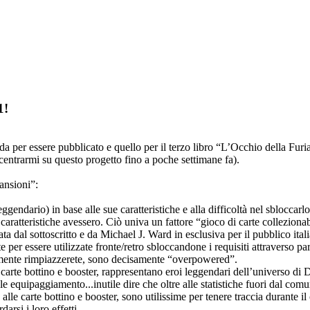
1!
oda per essere pubblicato e quello per il terzo libro “L’Occhio della Fur
centrarmi su questo progetto fino a poche settimane fa).
ansioni”:
ggendario) in base alle sue caratteristiche e alla difficoltà nel sbloccarl
ratteristiche avessero. Ciò univa un fattore “gioco di carte collezionabil
tata dal sottoscritto e da Michael J. Ward in esclusiva per il pubblico ita
e per essere utilizzate fronte/retro sbloccandone i requisiti attraverso pa
cilmente rimpiazzerete, sono decisamente “overpowered”.
 carte bottino e booster, rappresentano eroi leggendari dell’universo di 
nale equipaggiamento...inutile dire che oltre alle statistiche fuori dal co
o alle carte bottino e booster, sono utilissime per tenere traccia durante i
arsi i loro effetti.