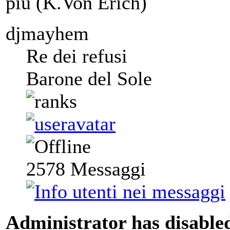
più (K.Von Erich)
djmayhem
Re dei refusi
Barone del Sole
2578
Messaggi
Administrator has disabled