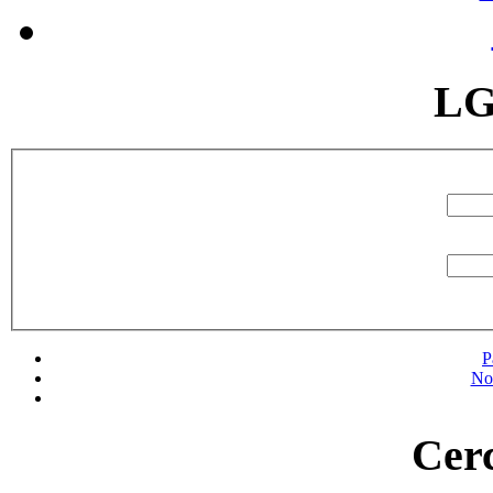
LG
P
No
Cerc