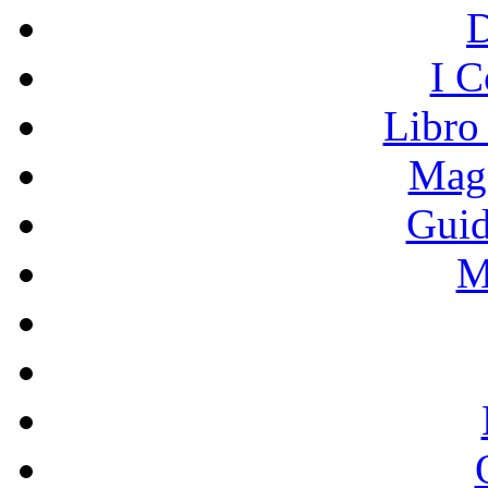
I C
Libro
Mage
Guid
M