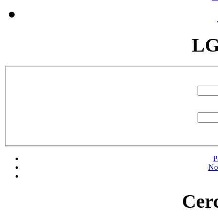
LG
P
No
Cerc