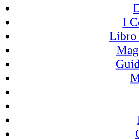
I C
Libro
Mage
Guid
M