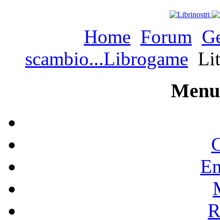
Home
Forum
Ge
scambio...Librogame
Lit
Menu 
C
En
R