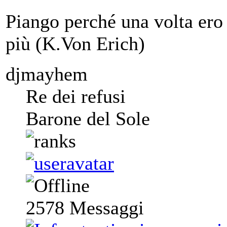
Piango perché una volta ero 
più (K.Von Erich)
djmayhem
Re dei refusi
Barone del Sole
2578
Messaggi