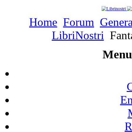
Home
Forum
Genera
LibriNostri
Fant
Menu 
C
En
R