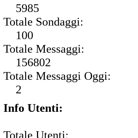
5985
Totale Sondaggi:
100
Totale Messaggi:
156802
Totale Messaggi Oggi:
2
Info Utenti:
Totale Utenti: