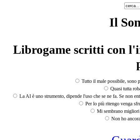
Il So
Librogame scritti con l'i
Tutto il male possibile, sono p
Quasi tutta rob
La AI è uno strumento, dipende l'uso che se ne fa. Se non ent
Per lo più ritengo venga sfru
Mi sembrano migliori d
Non ho ancora 