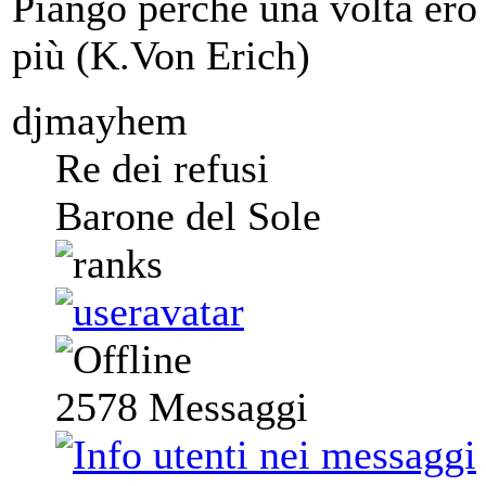
Piango perché una volta ero 
più (K.Von Erich)
djmayhem
Re dei refusi
Barone del Sole
2578
Messaggi