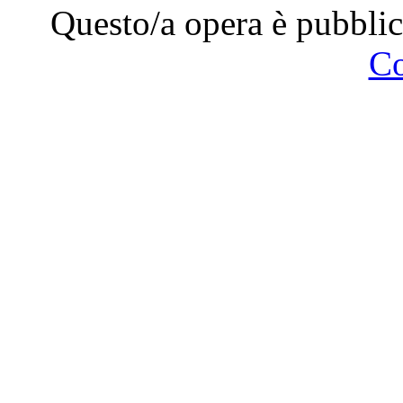
Questo/a opera è pubblic
C