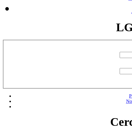
LG
P
No
Cerc