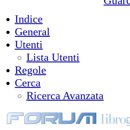
Guarda
Indice
General
Utenti
Lista Utenti
Regole
Cerca
Ricerca Avanzata