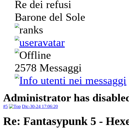
Re dei refusi
Barone del Sole
2578
Messaggi
Administrator has disabled
#5
Dic-30-24 17:06:20
Re: Fantasypunk 5 - Hex