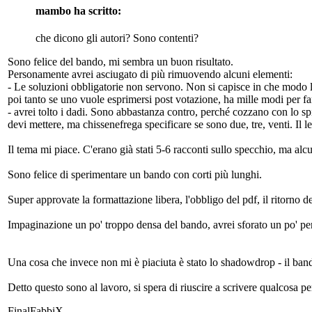
mambo ha scritto:
che dicono gli autori? Sono contenti?
Sono felice del bando, mi sembra un buon risultato.
Personamente avrei asciugato di più rimuovendo alcuni elementi:
- Le soluzioni obbligatorie non servono. Non si capisce in che modo l
poi tanto se uno vuole esprimersi post votazione, ha mille modi per far
- avrei tolto i dadi. Sono abbastanza contro, perché cozzano con lo sp
devi mettere, ma chissenefrega specificare se sono due, tre, venti. Il 
Il tema mi piace. C'erano già stati 5-6 racconti sullo specchio, ma al
Sono felice di sperimentare un bando con corti più lunghi.
Super approvate la formattazione libera, l'obbligo del pdf, il ritorno de
Impaginazione un po' troppo densa del bando, avrei sforato un po' per
Una cosa che invece non mi è piaciuta è stato lo shadowdrop - il bando
Detto questo sono al lavoro, si spera di riuscire a scrivere qualcosa 
FinalFabbiX