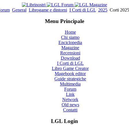
orum
General
Librogame e dintorni
I Corti di LGL
2025
Corti 2025
Menu Principale
Home
Chi siamo
Enciclopedia
Magazine
Recensioni
Download
I Corti di LGL
Libro Game Creator
Magebook editor
Guide strategiche
Multimedia
Forum
Link
Network
Old news
Contatti
LGL Login