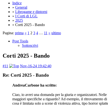
Indice
»
General
»
Librogame e dintorni
»
I Corti di LGL
»
2025
» Corti 2025 - Bando
Pagina:
prima
«
1
2
3
4
…
11
»
ultimo
Post Tools
Sottoscrivi
Corti 2025 - Bando
#11
Nov-16-24 19:42:40
Re: Corti 2025 - Bando
AndreaCarbone ha scritto:
Ciao, io avrei una domanda per la giuria e organizzatori. Nelle 
maggiori specifiche a riguardo? Ad esempio, il ritrovamento di u
cosa è limitata solo a scene di violenza attiva, tipo horror splatte