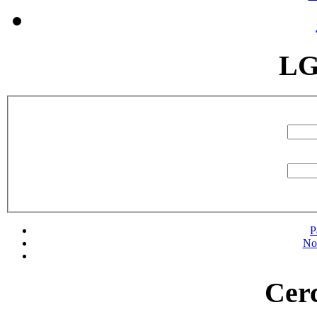
LG
P
No
Cerc