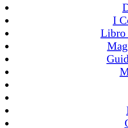
I C
Libro
Mage
Guid
M