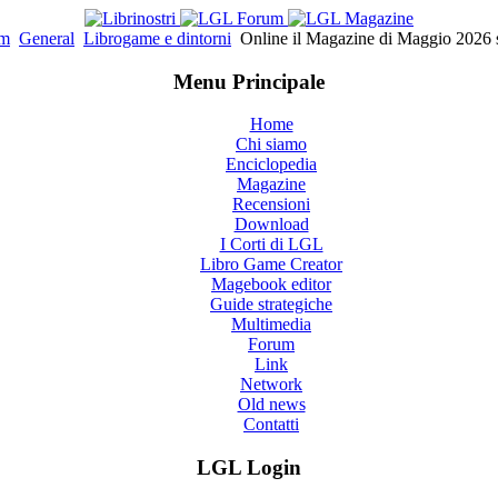
um
General
Librogame e dintorni
Online il Magazine di Maggio 2026 s
Menu Principale
Home
Chi siamo
Enciclopedia
Magazine
Recensioni
Download
I Corti di LGL
Libro Game Creator
Magebook editor
Guide strategiche
Multimedia
Forum
Link
Network
Old news
Contatti
LGL Login