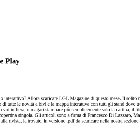
e Play
ello interattivo? Allora scaricate LGL Magazine di questo mese. Il solit
di tutte le novità a bivi e la mappa interattiva con tutti gli stand dove
 voi in fiera, o magari stampare più semplicemente solo la cartina, il file
copertina singola. Gli articoli sono a firma di Francesco Di Lazzaro, M
la rivista, la trovate, in versione .pdf da scaricare nella nostra sezione