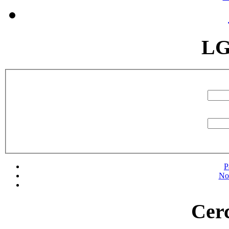
LG
P
No
Cerc