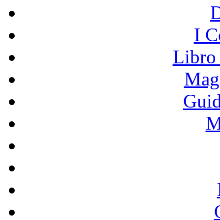
I C
Libro
Mage
Guid
M