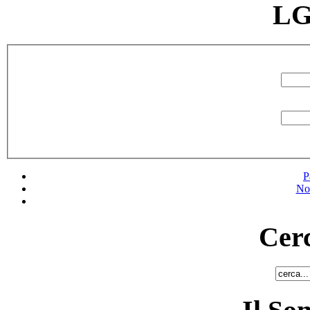
LG
P
No
Cerc