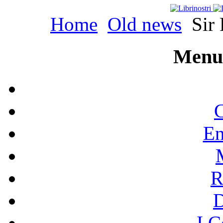
Home
Old news
Sir 
Menu 
C
En
R
I C