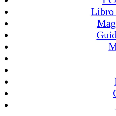
Libro
Mage
Guid
M