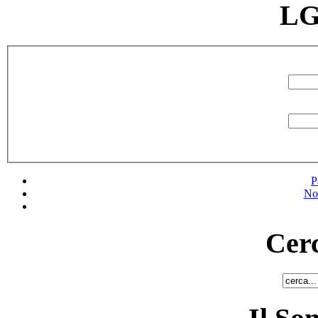
LG
P
No
Cerc