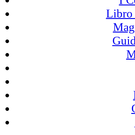
Libro
Mage
Guid
M