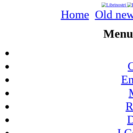
Home
Old ne
Menu 
C
En
R
I C