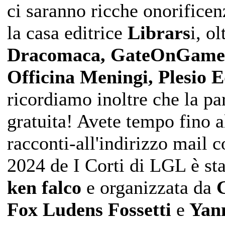
ci saranno ricche onorificen
la casa editrice
Librars
i, o
Dracomaca, GateOnGames,
Officina Meningi, Plesio E
ricordiamo inoltre che la p
gratuita! Avete tempo fino a
racconti-all'indirizzo mail 
2024 de I Corti di LGL è stat
ken falco
e organizzata da
Fox Ludens Fossetti
e
Yann