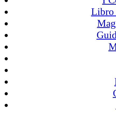
Libro
Mage
Guid
M