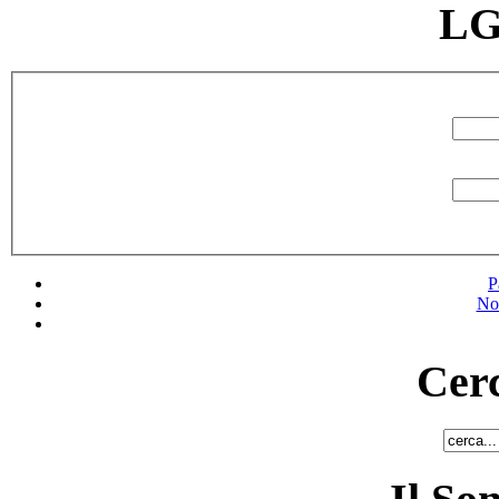
LG
P
No
Cerc