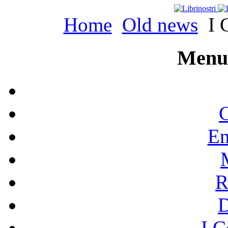
Home
Old news
I C
Menu 
C
En
R
I C