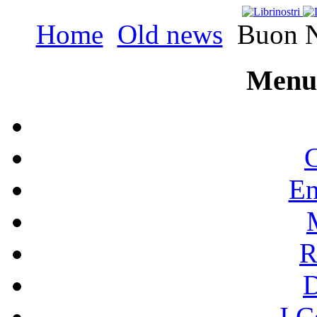
Home
Old news
Buon Na
Menu 
C
En
R
I C