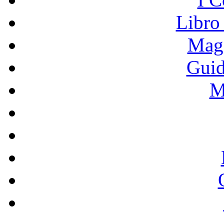
Libro
Mage
Guid
M