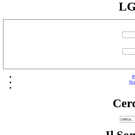
LG
P
No
Cerc