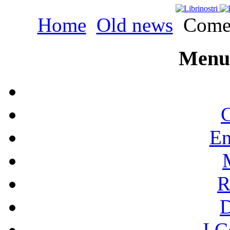
Home
Old news
Come u
Menu 
C
En
R
I C