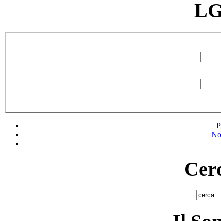
LG
P
No
Cerc