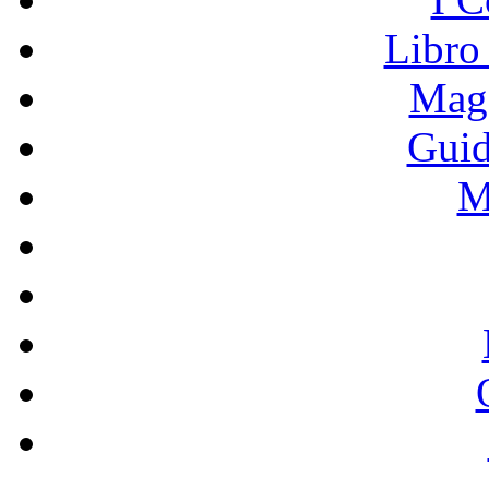
Libro
Mage
Guid
M