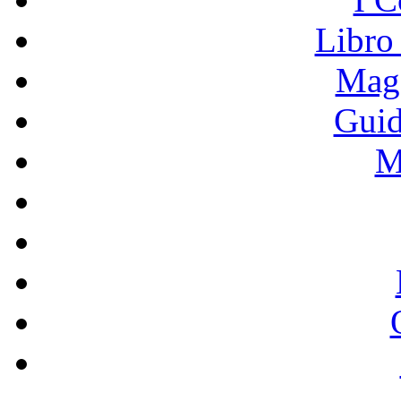
Libro
Mage
Guid
M