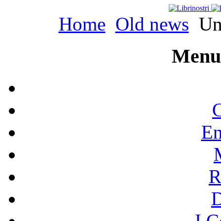
Home
Old news
Una
Menu 
C
En
R
I C