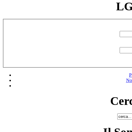
LG
P
No
Cerc