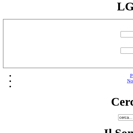
LG
P
No
Cerc