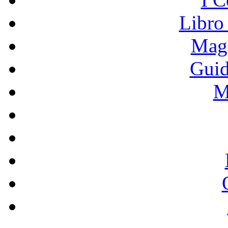
Libro
Mage
Guid
M