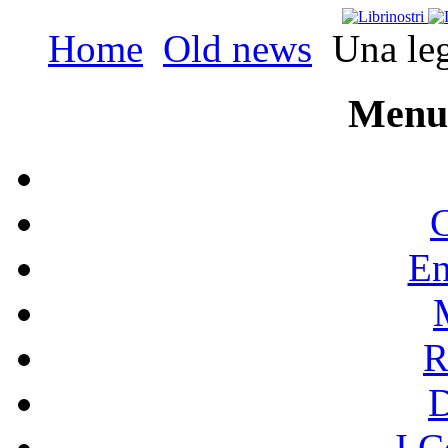
Home
Old news
Una legg
Menu 
C
En
R
I C