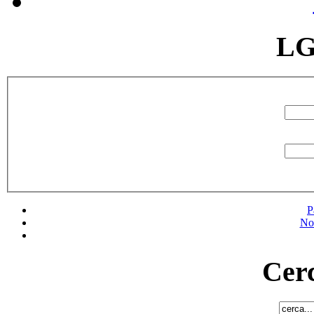
LG
P
No
Cerc