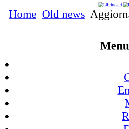
Home
Old news
Aggiorna
Menu 
C
En
R