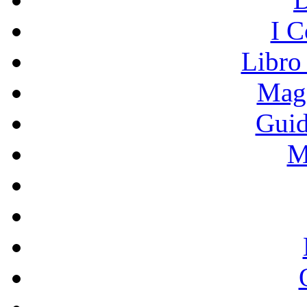
I C
Libro
Mage
Guid
M