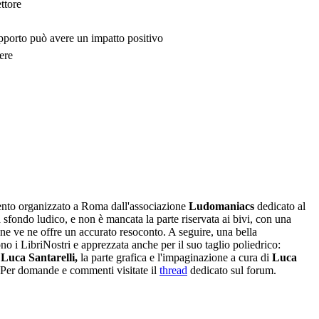
ttore
upporto può avere un impatto positivo
ere
nto organizzato a Roma dall'associazione
Ludomaniacs
dedicato al
a sfondo ludico, e non è mancata la parte riservata ai bivi, con una
one ve ne offre un accurato resoconto. A seguire, una bella
o i LibriNostri e apprezzata anche per il suo taglio poliedrico:
 Luca Santarelli
,
la parte grafica e l'impaginazione a cura di
Luca
 Per domande e commenti visitate il
thread
dedicato sul forum.