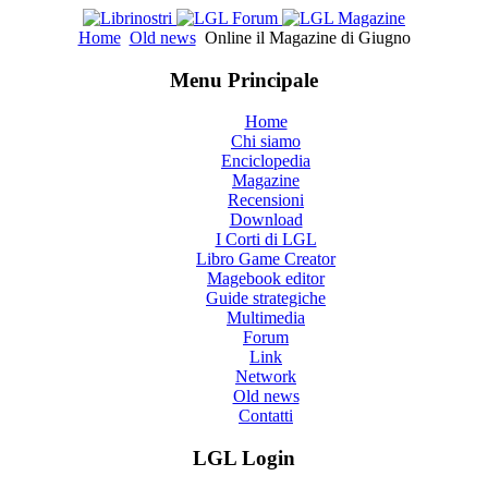
Home
Old news
Online il Magazine di Giugno
Menu Principale
Home
Chi siamo
Enciclopedia
Magazine
Recensioni
Download
I Corti di LGL
Libro Game Creator
Magebook editor
Guide strategiche
Multimedia
Forum
Link
Network
Old news
Contatti
LGL Login