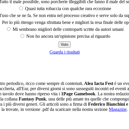
utto il male possibile, sono porcherie illeggibili che fanno il male del se
Quasi tutta robaccia con qualche rara eccezione
'uso che se ne fa. Se non entra nel processo creativo e serve solo da s
Per lo più ritengo venga sfruttata bene e migliori la resa finale delle op
Mi sembrano migliori delle controparti scritte da autori umani
Non ho ancora un'opinione precisa al riguardo
Guarda i risultati
tro periodico, ricco come sempre di contenuti.
Alea Iacta Fest
è un eve
ccheria, all'Eur, per diversi giorni si sono susseguiti incontri ed eventi 
 tavolo dove hanno ripreso vita i
1Page Gamebook
. La nostra redazi
ella collana
Fantasy Punk
, una delle più amate tra quelle che compongon
a i più diversi generi. Gli articoli sono a firma di
Federico Bianchini e
, la trovate, in versione .pdf da scaricare nella nostra sezione
Magazine
.