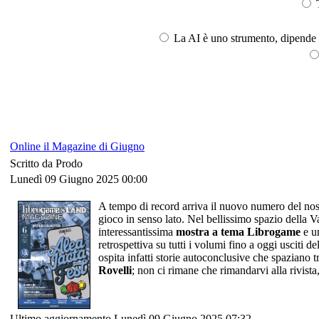
T
La AI è uno strumento, dipende l
Online il Magazine di Giugno
Scritto da Prodo
Lunedì 09 Giugno 2025 00:00
A tempo di record arriva il nuovo numero del nos
gioco in senso lato. Nel bellissimo spazio della Va
interessantissima
mostra a tema Librogame
e un
retrospettiva su tutti i volumi fino a oggi usciti d
ospita infatti storie autoconclusive che spaziano tr
Rovelli
; non ci rimane che rimandarvi alla rivista
Ultimo aggiornamento Lunedì 09 Giugno 2025 07:32