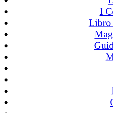
I C
Libro
Mage
Guid
M