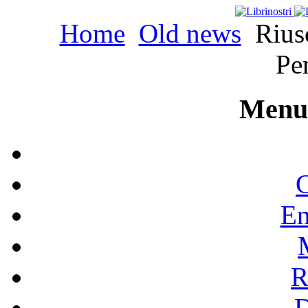
Home
Old news
Riusc
Pe
Menu 
C
En
R