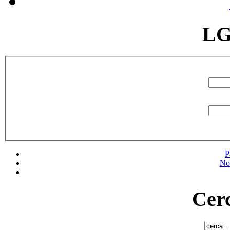
LG
P
No
Cerc