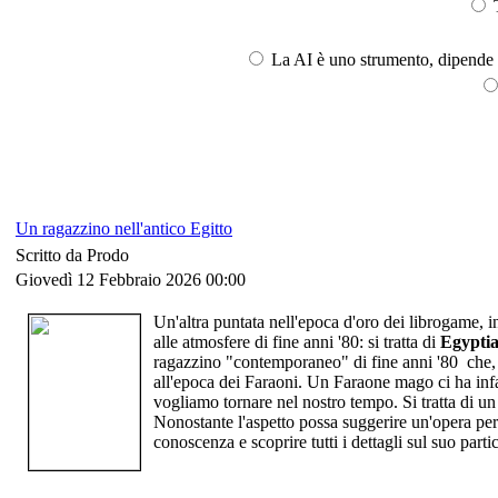
T
La AI è uno strumento, dipende l
Un ragazzino nell'antico Egitto
Scritto da Prodo
Giovedì 12 Febbraio 2026 00:00
Un'altra puntata nell'epoca d'oro dei librogame, in
alle atmosfere di fine anni '80: si tratta di
Egypti
ragazzino "contemporaneo" di fine anni '80 che, a
all'epoca dei Faraoni
.
Un Faraone mago ci ha infatt
vogliamo tornare nel nostro tempo
.
Si tratta di 
Nonostante l'aspetto possa suggerire un'opera per g
conoscenza e scoprire tutti i dettagli sul suo pa