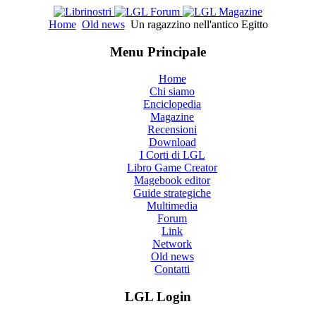
Home
Old news
Un ragazzino nell'antico Egitto
Menu Principale
Home
Chi siamo
Enciclopedia
Magazine
Recensioni
Download
I Corti di LGL
Libro Game Creator
Magebook editor
Guide strategiche
Multimedia
Forum
Link
Network
Old news
Contatti
LGL Login