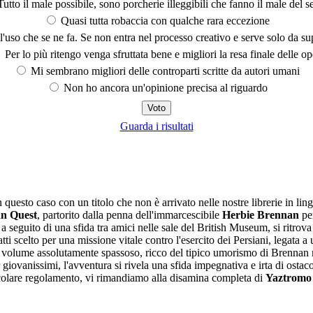
utto il male possibile, sono porcherie illeggibili che fanno il male del se
Quasi tutta robaccia con qualche rara eccezione
'uso che se ne fa. Se non entra nel processo creativo e serve solo da s
Per lo più ritengo venga sfruttata bene e migliori la resa finale delle op
Mi sembrano migliori delle controparti scritte da autori umani
Non ho ancora un'opinione precisa al riguardo
Guarda i risultati
 questo caso con un titolo che non è arrivato nelle nostre librerie in ling
an Quest
, partorito dalla penna dell'immarcescibile
Herbie Brennan
per
 seguito di una sfida tra amici nelle sale del British Museum, si ritrov
i scelto per una missione vitale contro l'esercito dei Persiani, legata a 
un volume assolutamente spassoso, ricco del tipico umorismo di Brennan m
iovanissimi, l'avventura si rivela una sfida impegnativa e irta di ostacoli
rticolare regolamento, vi rimandiamo alla disamina completa di
Yaztromo