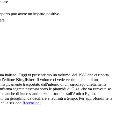
ttore
upporto può avere un impatto positivo
ere
ua italiana
.
Oggi vi presentiamo un volume del 1988 che ci riporta
 l'editore
Kingfisher
.
Il volume ci vede vestire i panni di un
a magicamente trasportato dall'interno di un sarcofago direttamente
un'arma segreta nascosta sotto le piramidi di Giza, che va ritrovata se
a anche di interessanti nozioni storiche sull'Antico Egitto
.
, tra geroglifici da decifrare e labirinti a tempo
. Per approfondirne la
nella sezione
Recensioni
.